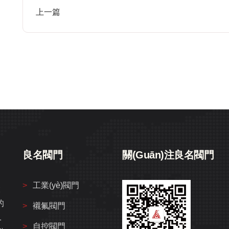
上一篇
良名閥門
關(guān)注良名閥門
工業(yè)閥門
設
的
襯氟閥門
1
自控閥門