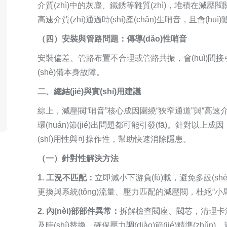
介質(zhì)中的灰塵、鐵銹等雜質(zhì)，堆積在減壓閥關(
高速介質(zhì)通過時(shí)產(chǎn)生哨音，且會(huì)隨
（四）安裝與管路問題：傳導(dǎo)性哨音
安裝偏差、管路布置不合理或管路共振，會(huì)間接引
(shè)備本身故障。
二、總結(jié)與實(shí)用建議
綜上，減壓閥“哨音”核心成因圍繞“狹窄通道”與“高速介質(zhì
環(huán)節(jié)出問題都可能引發(fā)。針對以上成因
(shí)用性與可操作性，幫助快速消除隱患。
（一）針對性解決方法
1. 工況不匹配：
立即減小下游負(fù)載，避免多設(shè)備
更換與系統(tǒng)流量、壓力匹配的減壓閥，杜絕“小馬拉大
2. 內(nèi)部部件異常：
拆解檢查閥座、閥芯，清理卡滯雜質
及時(shí)替換，確保壓力調(diào)節(jié)精準(zhǔ