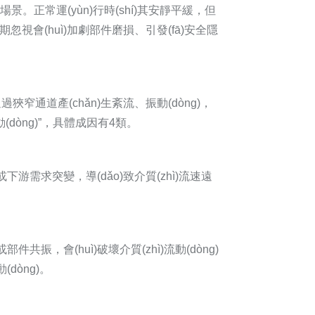
等場景。正常運(yùn)行時(shí)其安靜平緩，但
期忽視會(huì)加劇部件磨損、引發(fā)安全隱
通道產(chǎn)生紊流、振動(dòng)，
ng)”，具體成因有4類。
下游需求突變，導(dǎo)致介質(zhì)流速遠
部件共振，會(huì)破壞介質(zhì)流動(dòng)
dòng)。