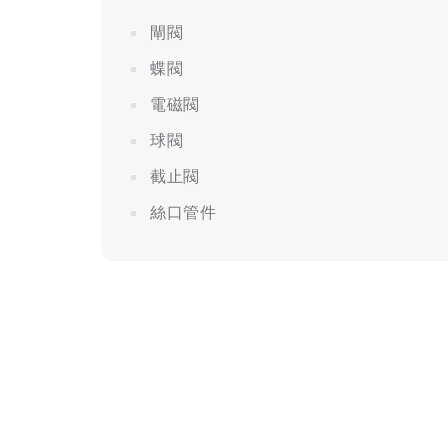
閘閥
蝶閥
電磁閥
球閥
截止閥
絲口管件