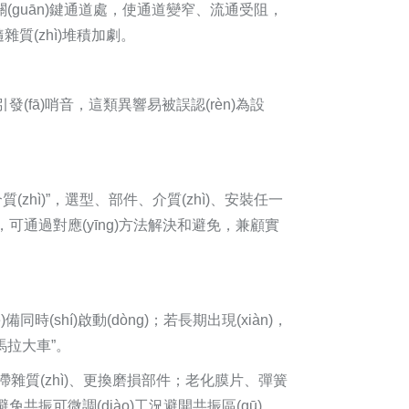
guān)鍵通道處，使通道變窄、流通受阻，
雜質(zhì)堆積加劇。
發(fā)哨音，這類異響易被誤認(rèn)為設
)”，選型、部件、介質(zhì)、安裝任一
，可通過對應(yīng)方法解決和避免，兼顧實
同時(shí)啟動(dòng)；若長期出現(xiàn)，
車”。
(zhì)、更換磨損部件；老化膜片、彈簧
n)，避免共振可微調(diào)工況避開共振區(qū)