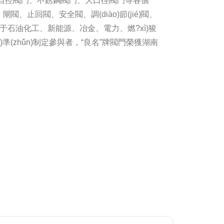
、自控閥門、不銹鋼閥門、大口徑閥門等各個
回閥、安全閥、調(diào)節(jié)閥、
石油化工、新能源、冶金、電力、燃?xì)狻
(biāo)準(zhǔn)制定參與者，“良名”牌閥門榮獲湖南