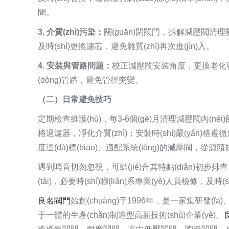
間。
3. 介質(zhì)污染：
關(guān)閉閥門，拆解減壓閥清理關(gu
及時(shí)更換濾芯，避免雜質(zhì)再次進(jìn)入。
4. 安裝與管路問題：
校正減壓閥安裝角度，更換老化密封
(dòng)管路，避免管徑突變。
（二）日常避免技巧
定期檢查維護(hù)，每3-6個(gè)月清理減壓閥內(nèi)部雜
格過濾器，凈化介質(zhì)；安裝時(shí)嚴(yán)格遵
度達(dá)標(biāo)、適配系統(tǒng)的減壓閥，從源頭
遇到哨音切勿忽視，可結(jié)合其特點(diǎn)初步排查
(tài)，必要時(shí)聯(lián)系專業(yè)人員檢修
良名閥門
始創(chuàng)于1996年，是一家集研發(fā)、設(
于一體的生產(chǎn)制造型高新技術(shù)企業(yè)。